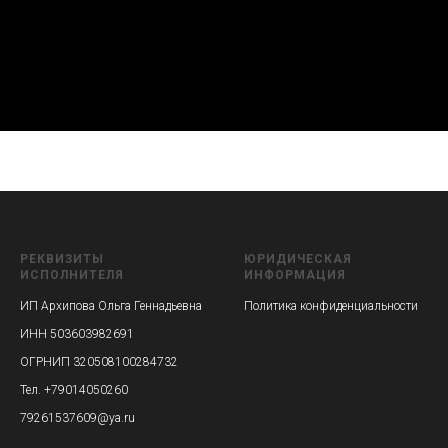
РЕКВИЗИТЫ
ЮРИДИЧЕСКАЯ
ИСПОЛНИТЕЛЯ
ИНФОРМАЦИЯ
ИП Архипова Ольга Геннадьевна
Политика конфиденциальности
ИНН 503603982691
ОГРНИП 320508100284732
Тел. +79014050260
79261537609@ya.ru